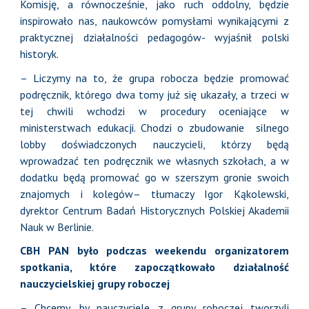
Komisję, a równocześnie, jako ruch oddolny, będzie
inspirowało nas, naukowców pomysłami wynikającymi z
praktycznej działalności pedagogów- wyjaśnił polski
historyk.
– Liczymy na to, że grupa robocza będzie promować
podręcznik, którego dwa tomy już się ukazały, a trzeci w
tej chwili wchodzi w procedury oceniające w
ministerstwach edukacji. Chodzi o zbudowanie silnego
lobby doświadczonych nauczycieli, którzy będą
wprowadzać ten podręcznik we własnych szkołach, a w
dodatku będą promować go w szerszym gronie swoich
znajomych i kolegów– tłumaczy Igor Kąkolewski,
dyrektor Centrum Badań Historycznych Polskiej Akademii
Nauk w Berlinie.
CBH PAN było podczas weekendu organizatorem
spotkania, które zapoczątkowało działalność
nauczycielskiej grupy roboczej
– Chcemy, by nauczyciele z grupy roboczej tworzyli