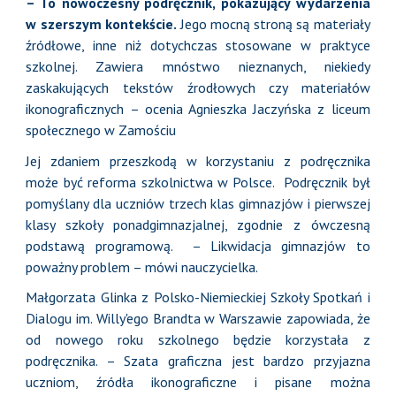
– To nowoczesny podręcznik, pokazujący wydarzenia
w szerszym kontekście.
Jego mocną stroną są materiały
źródłowe, inne niż dotychczas stosowane w praktyce
szkolnej. Zawiera mnóstwo nieznanych, niekiedy
zaskakujących tekstów źrodłowych czy materiałów
ikonograficznych – ocenia Agnieszka Jaczyńska z liceum
społecznego w Zamościu
Jej zdaniem przeszkodą w korzystaniu z podręcznika
może być reforma szkolnictwa w Polsce. Podręcznik był
pomyślany dla uczniów trzech klas gimnazjów i pierwszej
klasy szkoły ponadgimnazjalnej, zgodnie z ówczesną
podstawą programową. – Likwidacja gimnazjów to
poważny problem – mówi nauczycielka.
Małgorzata Glinka z Polsko-Niemieckiej Szkoły Spotkań i
Dialogu im. Willy'ego Brandta w Warszawie zapowiada, że
od nowego roku szkolnego będzie korzystała z
podręcznika. – Szata graficzna jest bardzo przyjazna
uczniom, źródła ikonograficzne i pisane można