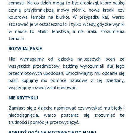
semestr. Na co dzień mogą to być drobiazgi, które naukę
czynią przyjemniejszą (nowy piórnik, nowe kredki czy
kolorowa lampka na biurko). W przypadku kar, warto
stosować je w ostateczności i tylko wtedy, gdy złe wyniki
w nauce to efekt lenistwa, a nie braku zrozumienia
tematu.
ROZWIJAJ PASJE
Nie wymagajmy od dziecka najlepszych ocen ze
wszystkich przedmiotów, bądźmy wyrozumiali dla jego
przedmiotowych upodobań. Umożliwiajmy mu oddanie się
pasji, kupujmy mu pomoce naukowe z tej dziedziny,
wspierajmy rozwój zainteresowań.
NIE KRYTYKUJ
Zamiast się z dziecka naśmiewać czy wytykać mu błędy i
niedociągnięcia, warto postarać się zrozumieć te
trudności i pomóc je przezwyciężyć.
POBUDŹ OGÓLNĄ MOTYWACJĘ DO NAUKI