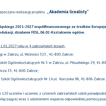
„ Akademia licealisty”
ozpoczyna realizację projektu
ląskiego 2021-2027 współfinansowanego ze środków Europejs
dukacji, działanie FESL.06.02-Kształcenie ogólne.
1.01.2027 roku w 4 zabrzańskich liceach:
gi w Zabrzu, ul. Wolności 323 , 41-800 Zabrze;
kół Ogólnokształcących Nr 5 w Zabrzu, ul. Piłsudskiego 29, 41-8
wicza 33, 41-800 Zabrze;
Szkół Ogólnokształcących Nr 14,ul. Korczoka 98, 41-806 Zabrze.
ch 120 uczniów i uczennic z czterech zabrzańskich szkół ponadpo
i włączającej wraz z udzieleniem wsparcia odpowiedniej pomocy ps