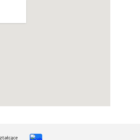
ztałcące