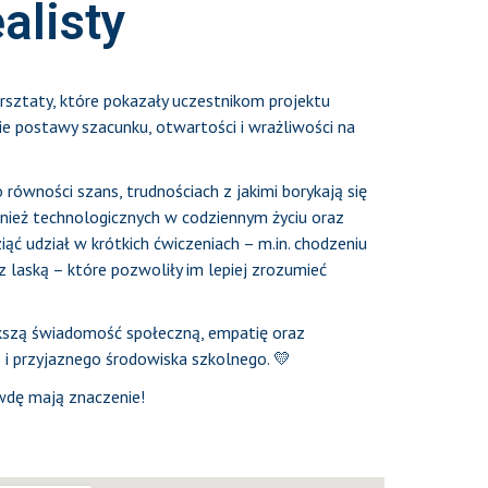
alisty
sztaty, które pokazały uczestnikom projektu
ie postawy szacunku, otwartości i wrażliwości na
 równości szans, trudnościach z jakimi borykają się
nież technologicznych w codziennym życiu oraz
iąć udział w krótkich ćwiczeniach – m.in. chodzeniu
z laską – które pozwoliły im lepiej zrozumieć
ększą świadomość społeczną, empatię oraz
 i przyjaznego środowiska szkolnego. 💛
wdę mają znaczenie!