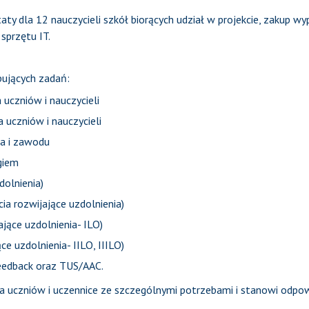
ty dla 12 nauczycieli szkół biorących udział w projekcie, zakup w
sprzętu IT.
pujących zadań:
 uczniów i nauczycieli
 uczniów i nauczycieli
ia i zawodu
giem
olnienia)
cia rozwijające uzdolnienia)
jące uzdolnienia- ILO)
ce uzdolnienia- IILO, IIILO)
feedback oraz TUS/AAC.
na uczniów i uczennice ze szczególnymi potrzebami i stanowi odp