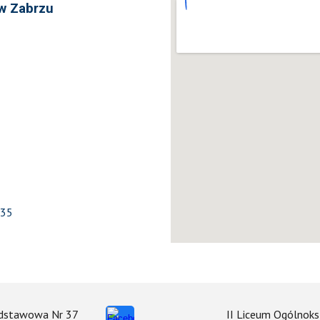
 w Zabrzu
-35
odstawowa Nr 37
II Liceum Ogólnoks