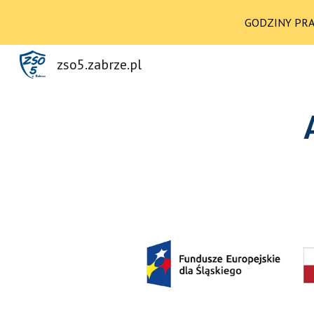
GODZINY PRACY
Sk
zso5.zabrze.pl