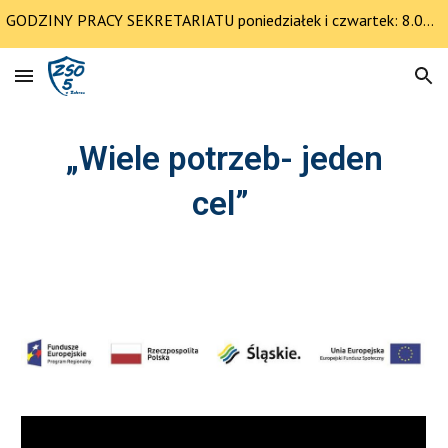
GODZINY PRACY SEKRETARIATU poniedziałek i czwartek: 8.00-12.30 pozostałe dni 8.00-14.00
Skip to main content
Skip to navigation
„Wiele potrzeb- jeden
cel”