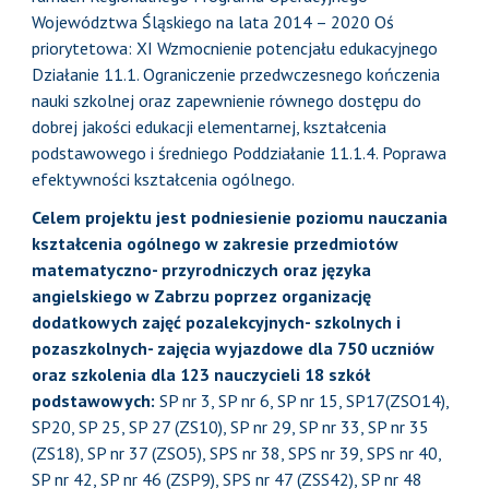
Województwa Śląskiego na lata 2014 – 2020 Oś
priorytetowa: XI Wzmocnienie potencjału edukacyjnego
Działanie 11.1. Ograniczenie przedwczesnego kończenia
nauki szkolnej oraz zapewnienie równego dostępu do
dobrej jakości edukacji elementarnej, kształcenia
podstawowego i średniego Poddziałanie 11.1.4. Poprawa
efektywności kształcenia ogólnego.
Celem projektu jest
podniesienie poziomu nauczania
kształcenia ogólnego w zakresie przedmiotów
matematyczno- przyrodniczych oraz języka
angielskiego w Zabrzu poprzez organizację
dodatkowych zajęć pozalekcyjnych- szkolnych i
pozaszkolnych- zajęcia wyjazdowe dla 750 uczniów
oraz szkolenia dla 123 nauczycieli 18 szkół
podstawowych:
SP nr 3, SP nr 6, SP nr 15, SP17(ZSO14),
SP20, SP 25, SP 27 (ZS10), SP nr 29, SP nr 33, SP nr 35
(ZS18), SP nr 37 (ZSO5), SPS nr 38, SPS nr 39, SPS nr 40,
SP nr 42, SP nr 46 (ZSP9), SPS nr 47 (ZSS42), SP nr 48