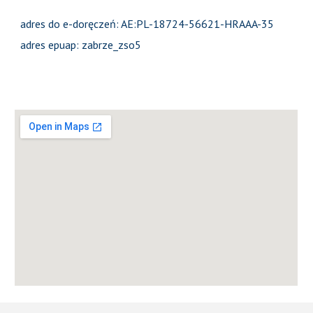
adres do e-doręczeń: AE:PL-18724-56621-HRAAA-35
adres epuap: zabrze_zso5