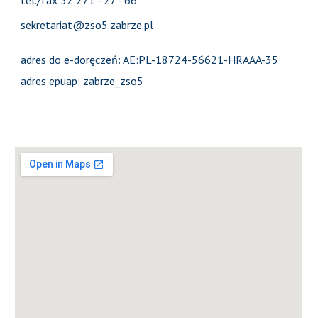
tel./fax 32 271 - 27 - 66
sekretariat@zso5.zabrze.pl
adres do e-doręczeń: AE:PL-18724-56621-HRAAA-35
adres epuap: zabrze_zso5