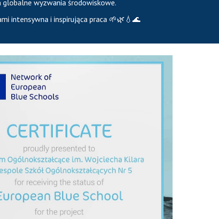
na globalne wyzwania środowiskowe.
ami intensywna i inspirująca praca 🌱🌿💧🌊