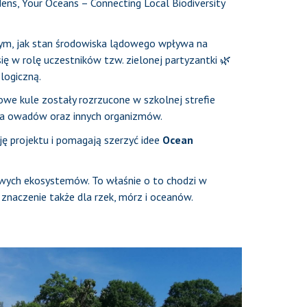
ens, Your Oceans – Connecting Local Biodiversity
 tym, jak stan środowiska lądowego wpływa na
ię w rolę uczestników tzw. zielonej partyzantki 🌿
logiczną.
owe kule zostały rozrzucone w szkolnej strefie
dla owadów oraz innych organizmów.
ję projektu i pomagają szerzyć idee
Ocean
owych ekosystemów. To właśnie o to chodzi w
ą znaczenie także dla rzek, mórz i oceanów.