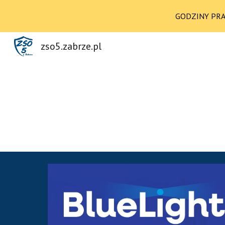
GODZINY PRACY
Sk
zso5.zabrze.pl