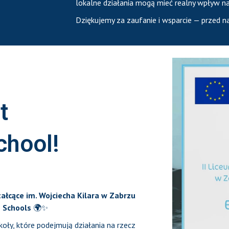
lokalne działania mogą mieć realny wpływ 
Dziękujemy za zaufanie i wsparcie — przed n
t
chool!
tałcące im. Wojciecha Kilara w Zabrzu
e Schools
🌍✨
koły, które podejmują działania na rzecz