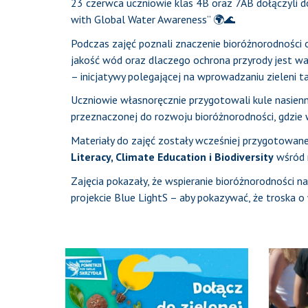
23 czerwca uczniowie klas 4B oraz 7AB dołączyli d
with Global Water Awareness” 🌍🌊
Podczas zajęć poznali znaczenie bioróżnorodności 
jakość wód oraz dlaczego ochrona przyrody jest waż
– inicjatywy polegającej na wprowadzaniu zieleni t
Uczniowie własnoręcznie przygotowali kule nasienne
przeznaczonej do rozwoju bioróżnorodności, gdzie
Materiały do zajęć zostały wcześniej przygotowane 
Literacy, Climate Education i Biodiversity
wśród 
Zajęcia pokazały, że wspieranie bioróżnorodności
projekcie Blue LightS – aby pokazywać, że troska o