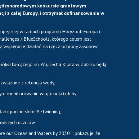
międzynarodowym konkursie grantowym
ji z całej Europy, i otrzymał dofinansowanie w
uropejskiej w ramach programu Horyzont Europa i
hallenges / BlueSchools, którego celem jest
raz wspieranie działań na rzecz ochrony zasobów
nokształcącego im. Wojciecha Kilara w Zabrzu będą
związane z retencją wody,
ym monitorowanie wilgotności gleby
mi partnerskimi #eTwinning,
łodszych uczniów.
tore our Ocean and Waters by 2030” i pokazuje, że