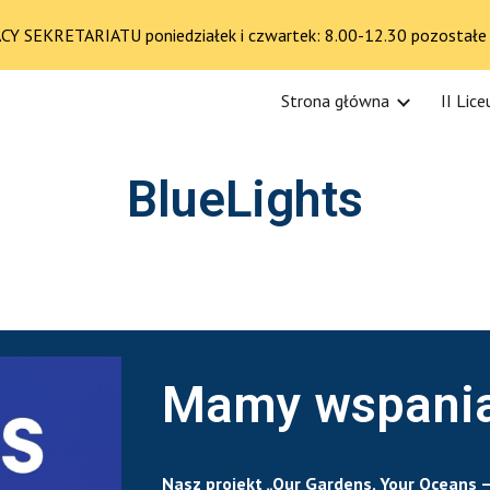
 SEKRETARIATU poniedziałek i czwartek: 8.00-12.30 pozostałe 
ip to main content
Skip to navigat
Strona główna
II Lic
BlueLights
Mamy wspania
Nasz projekt „Our Gardens, Your Oceans –