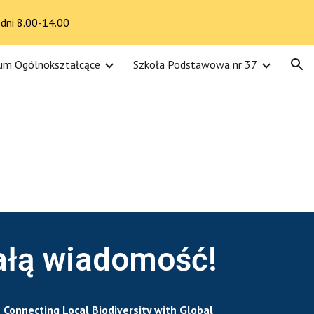
dni 8.00-14.00
ion
eum Ogólnokształcące
Szkoła Podstawowa nr 37
łą wiadomość!
 Connecting Local Biodiversity with Global