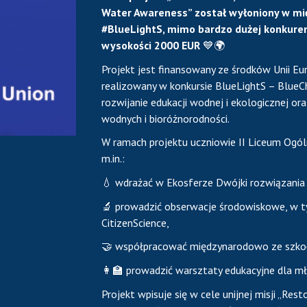
Water Awareness” został wyłoniony w 
#BlueLightS, mimo bardzo dużej konkurenc
wysokości 2000 EUR
💙🌍
Projekt jest finansowany ze środków Unii E
realizowany w konkursie BlueLightS – BlueC
rozwijanie edukacji wodnej i ekologicznej o
wodnych i bioróżnorodności.
W ramach projektu uczniowie II Liceum Ogól
m.in.:
💧 wdrażać w Ekosferze Dwójki rozwiązania 
🔬 prowadzić obserwacje środowiskowe, w t
CitizenScience,
🤝 współpracować międzynarodowo ze szkoła
👩‍🏫 prowadzić warsztaty edukacyjne dla m
Projekt wpisuje się w cele unijnej misji „Res