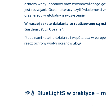
ochrony wody i oceanów oraz zrównoważonego gos
jest rozwijanie Ocean Literacy, czyli świadomości
oraz jej roli w globalnym ekosystemie.
W naszej szkole działania te realizowane są m.i
Gardens, Your Oceans”.
Przed nami kolejne działania i współpraca w europej
rzecz ochrony wody i oceanów 🌊🤝
🌱💧 BlueLightS w praktyce – m