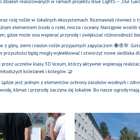
o działań realizowanych w ramach projektu Blue LightS – „Our Gard
oraz rolę roślin w lokalnych ekosystemach. Rozmawiali również o
nym elementem troski o rzeki, morza i oceany. Następnie wcielili s
am, gdzie może ona wspierać przyrodę i zwiększać różnorodność bio
 z gliny, ziemi i nasion roślin przyjaznych zapylaczom 🐝🦋🌸. Got
 w przyszłości będą mogły wykiełkować i stworzyć nowe siedliska 
przez uczniów klasy 3D liceum, którzy aktywnie wspierają realizac
młodszych koleżanek i kolegów. 🤝
 na lądzie jest jednym z elementów ochrony zasobów wodnych i zdr
 wodę, klimat i przyrodę zaczyna się lokalnie. Bo nasze ogrody maj